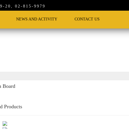
-20, 02-815-9979
NEWS AND ACTIVITY
CONTACT US
h Board
ed Products