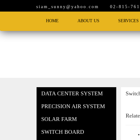
siam_sunny@yahoo.com
02-815-7619
HOME
ABOUT US
SERVICES
Products
DATA CENTER SYSTEM
Switc
PRECISION AIR SYSTEM
Relat
SOLAR FARM
SWITCH BOARD