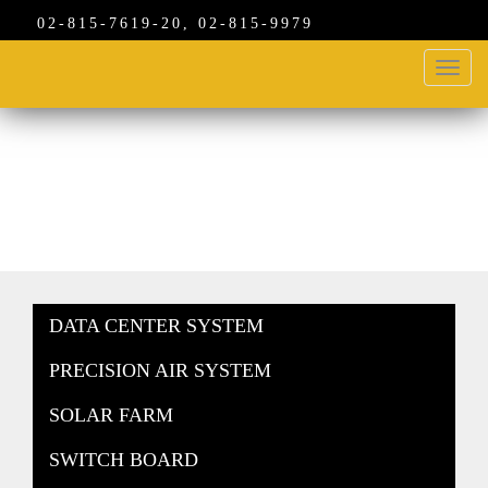
02-815-7619-20, 02-815-9979
Toggl
navig
สินค้า
DATA CENTER SYSTEM
PRECISION AIR SYSTEM
SOLAR FARM
SWITCH BOARD